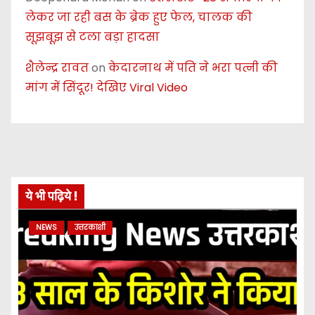
लेकर जा रही बस के ब्रेक हुए फेल, चालक की
सूझबूझ से टला बड़ा हादसा
शैलेन्द्र रावत
on
केदारनाथ में पति ने भरा पत्नी की
मांग में सिंदूर! देखिए Viral Video
ये भी पढ़िये !
NEWS
उत्तरकाशी