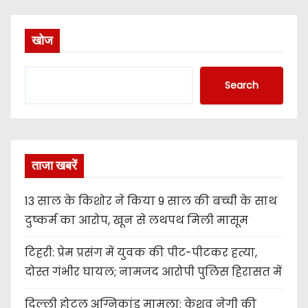
s
t
खोज
s
Search
n
a
v
ताजा खबरें
i
13 साल के किशोर ने किया 9 साल की बच्ची के साथ
g
दुष्कर्म का आरोप, खून से लथपथ मिली मासूम
a
टिहरी: प्रेम प्रसंग में युवक की पीट-पीटकर हत्या,
t
दोस्त गंभीर घायल; नामजद आरोपी पुलिस हिरासत में
i
दिल्ली होटल अग्निकांड मामला: केशव नेगी की