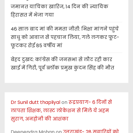
o
जमानत याचिका खारिज, 14 दिन की न्यायिक
हिरासत में भेजा गया
n
46 साल बाद मां की ममता जीती: भिक्षा मांगने पहुंचे
साधु को आवाज से पहचान लिया, गले लगकर फूट-
फूटकर रोई 85 वर्षीय मां
बेहद दुखद: कांग्रेस की जनसभा से लौट रही कार
खाई में गिरी, पूर्व ब्लॉक प्रमुख कुंदन सिंह की मौत
Dr Sunil dutt thapliyal
on
रूद्रप्रयाग- 6 दिनों से
लापता शिक्षक, लास्ट लोकेशन से मिले ये अहम
सुराग, अनहोनी की आशंका
Deependra Mohan
on
उत्तराखंड- 28 सवारियों को