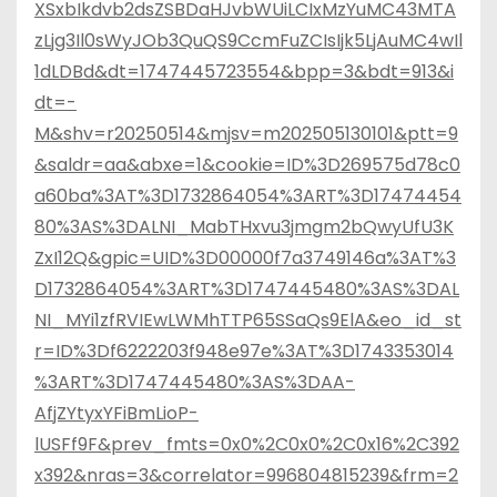
XSxbIkdvb2dsZSBDaHJvbWUiLCIxMzYuMC43MTA
zLjg3Il0sWyJOb3QuQS9CcmFuZCIsIjk5LjAuMC4wIl
1dLDBd&dt=1747445723554&bpp=3&bdt=913&i
dt=-
M&shv=r20250514&mjsv=m202505130101&ptt=9
&saldr=aa&abxe=1&cookie=ID%3D269575d78c0
a60ba%3AT%3D1732864054%3ART%3D17474454
80%3AS%3DALNI_MabTHxvu3jmgm2bQwyUfU3K
ZxI12Q&gpic=UID%3D00000f7a3749146a%3AT%3
D1732864054%3ART%3D1747445480%3AS%3DAL
NI_MYi1zfRVIEwLWMhTTP65SSaQs9ElA&eo_id_st
r=ID%3Df6222203f948e97e%3AT%3D1743353014
%3ART%3D1747445480%3AS%3DAA-
AfjZYtyxYFiBmLioP-
lUSFf9F&prev_fmts=0x0%2C0x0%2C0x16%2C392
x392&nras=3&correlator=996804815239&frm=2