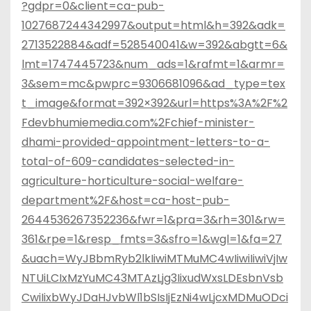
?gdpr=0&client=ca-pub-
1027687244342997&output=html&h=392&adk=
2713522884&adf=528540041&w=392&abgtt=6&
lmt=1747445723&num_ads=1&rafmt=1&armr=
3&sem=mc&pwprc=9306681096&ad_type=tex
t_image&format=392×392&url=https%3A%2F%2
Fdevbhumiemedia.com%2Fchief-minister-
dhami-provided-appointment-letters-to-a-
total-of-609-candidates-selected-in-
agriculture-horticulture-social-welfare-
department%2F&host=ca-host-pub-
2644536267352236&fwr=1&pra=3&rh=301&rw=
361&rpe=1&resp_fmts=3&sfro=1&wgl=1&fa=27
&uach=WyJBbmRyb2lkIiwiMTMuMC4wIiwiIiwiVjIw
NTUiLCIxMzYuMC43MTAzLjg3IixudWxsLDEsbnVsb
CwiIixbWyJDaHJvbWl1bSIsIjEzNi4wLjcxMDMuODci