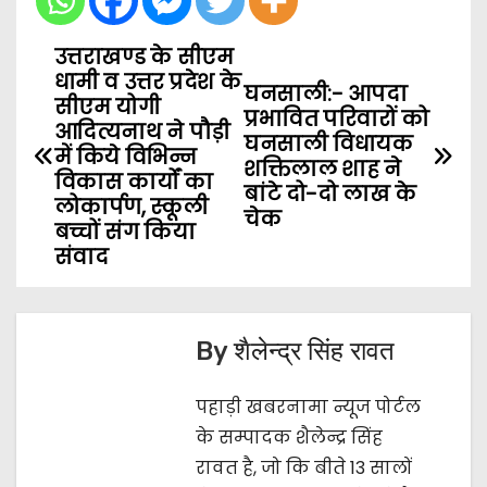
उत्तराखण्ड के सीएम
P
धामी व उत्तर प्रदेश के
घनसाली:- आपदा
o
सीएम योगी
प्रभावित परिवारों को
आदित्यनाथ ने पौड़ी
घनसाली विधायक
s
में किये विभिन्न
शक्तिलाल शाह ने
विकास कार्यों का
बांटे दो-दो लाख के
t
लोकार्पण, स्कूली
चेक
बच्चों संग किया
n
संवाद
a
v
By
शैलेन्द्र सिंह रावत
i
पहाड़ी खबरनामा न्यूज पोर्टल
g
के सम्पादक शैलेन्द्र सिंह
रावत है, जो कि बीते 13 सालों
a