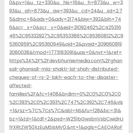
0&pv=1&u_tz=330&u_his=16&u_h=873&u_w=3
93&u_ah=873&u_aw=393&u_cd=24&u_sd=2.7
5&dmc=8&adx=0&ady=2174&biw=392&bih=74
6&scr_x=0&scr_y=0&eid=31092462%2C425316
46%2C95332927%2C95353386%2C95360812%2C9
5360959%2C95360949&oid=2&pvsid=209660919
3080038&tmod=1773183091&uas=0&nvt=1&ref=
https%3A%2F%2Fdevbhumiemedia.com%2Fghan
sali-ghansali-mla-shakti-lal-shah-distributed-
cheques-of-rs-2-lakh-each-to-the-disaster-
affected-
families%2F&fc=1408&brdim=0%2C0%2C0%2C0
%2C393%2C0%2C393%2C747%2C392%2C746&vis
=1&rsz=%7C%7Cs%7C&abl=NS&fu=128&bc=31&
bz=1&td=1&tdf=2&psd=W251bGwsbnVsbCwidHJ
lYXRtZW50XzEuMSIsMV0.&nt=1&pgls=CAEQARoF