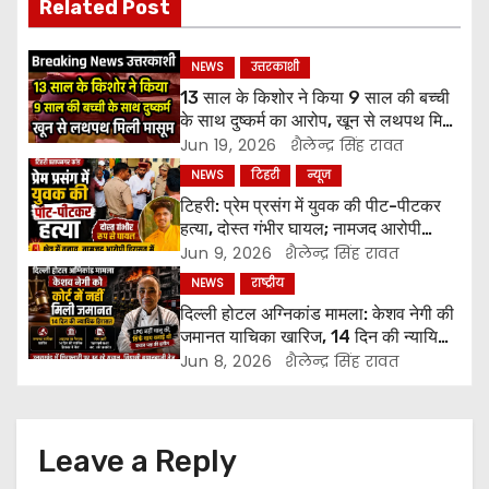
Related Post
NEWS
उत्तरकाशी
13 साल के किशोर ने किया 9 साल की बच्ची
के साथ दुष्कर्म का आरोप, खून से लथपथ मिली
मासूम
Jun 19, 2026
शैलेन्द्र सिंह रावत
NEWS
टिहरी
न्यूज
टिहरी: प्रेम प्रसंग में युवक की पीट-पीटकर
हत्या, दोस्त गंभीर घायल; नामजद आरोपी
पुलिस हिरासत में
Jun 9, 2026
शैलेन्द्र सिंह रावत
NEWS
राष्ट्रीय
दिल्ली होटल अग्निकांड मामला: केशव नेगी की
जमानत याचिका खारिज, 14 दिन की न्यायिक
हिरासत में भेजा गया
Jun 8, 2026
शैलेन्द्र सिंह रावत
Leave a Reply