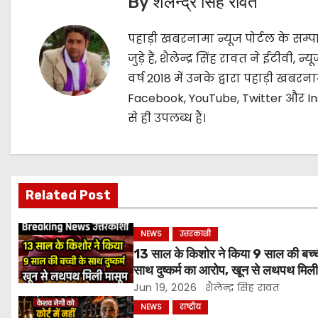
t
By
शैलेन्द्र सिंह रावत
n
पहाड़ी खबरनामा न्यूज पोर्टल के सम्पाद
a
जुड़े हैं, शैलेन्द्र सिंह रावत ने ईटीवी,
वर्ष 2018 में उनके द्वारा पहाड़ी खबरन
v
Facebook, YouTube, Twitter और In
i
से ही उपलब्ध हैं।
g
a
Related Post
t
i
NEWS
उत्तरकाशी
13 साल के किशोर ने किया 9 साल की बच्च
o
साथ दुष्कर्म का आरोप, खून से लथपथ मिली
Jun 19, 2026
शैलेन्द्र सिंह रावत
n
NEWS
राष्ट्रीय