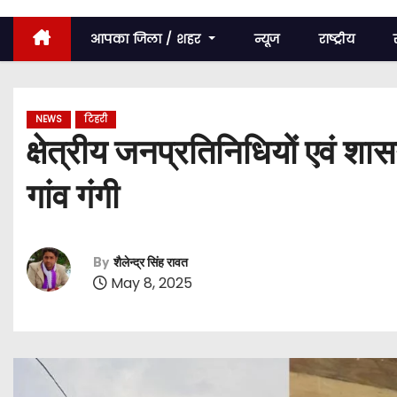
c
o
आपका जिला / शहर
न्यूज
राष्ट्रीय
n
t
e
NEWS
टिहरी
n
क्षेत्रीय जनप्रतिनिधियों एवं शा
t
गांव गंगी
By
शैलेन्द्र सिंह रावत
May 8, 2025