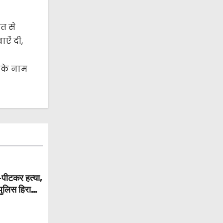
गत से
ाऐं दी,
 के नाम
ट-पीटकर हत्या,
पुलिस हिरासत