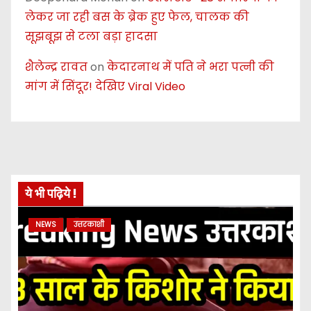
लेकर जा रही बस के ब्रेक हुए फेल, चालक की
सूझबूझ से टला बड़ा हादसा
शैलेन्द्र रावत
on
केदारनाथ में पति ने भरा पत्नी की
मांग में सिंदूर! देखिए Viral Video
ये भी पढ़िये !
NEWS
उत्तरकाशी