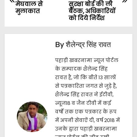
मेघवाल से
सुरक्षा बोर्ड की ली
s
मुलाकात
बैठक, अधिकारियों
को दिये निर्देश
t
n
By
शैलेन्द्र सिंह रावत
a
v
पहाड़ी खबरनामा न्यूज पोर्टल
के सम्पादक शैलेन्द्र सिंह
i
रावत है, जो कि बीते 13 सालों
g
से पत्रकारिता जगत से जुड़े हैं,
शैलेन्द्र सिंह रावत ने ईटीवी,
a
न्यूज18 व जैन टीवी में कई
t
वर्षो तक एक पत्रकार के रूप
में अपनी सेवाऐं दी, वर्ष 2018 में
i
उनके द्वारा पहाड़ी खबरनामा