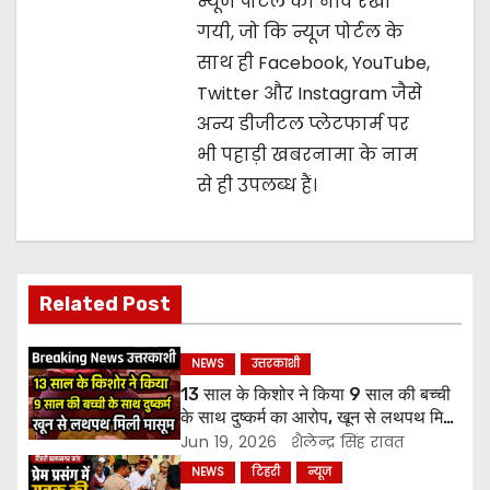
o
न्यूज पोर्टल की नीव रखी
गयी, जो कि न्यूज पोर्टल के
n
साथ ही Facebook, YouTube,
Twitter और Instagram जैसे
अन्य डीजीटल प्लेटफार्म पर
भी पहाड़ी खबरनामा के नाम
से ही उपलब्ध हैं।
Related Post
NEWS
उत्तरकाशी
13 साल के किशोर ने किया 9 साल की बच्ची
के साथ दुष्कर्म का आरोप, खून से लथपथ मिली
मासूम
Jun 19, 2026
शैलेन्द्र सिंह रावत
NEWS
टिहरी
न्यूज